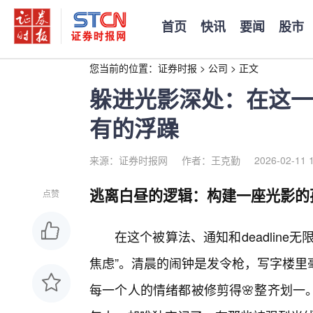
首页
快讯
要闻
股市
您当前的位置：
证券时报
>
公司
>
正文
躲进光影深处：在这一
有的浮躁
来源：证券时报网
作者：王克勤
2026-02-11 
逃离白昼的逻辑：构建一座光影的孤
点赞
在这个被算法、通知和deadlin
焦虑”。清晨的闹钟是发令枪，写字楼里
每一个人的情绪都被修剪得🌸整齐划一