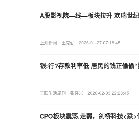
A股影视院—线—板块拉升 欢瑞世
上观新闻
王克勤
2026-01-27 07:18:45
银:行?存款利率低 居民的钱正偷偷“
三联生活周刊
张经义
2026-02-03 22:23:45
CPO板块震荡.走弱，剑桥科技<跌>