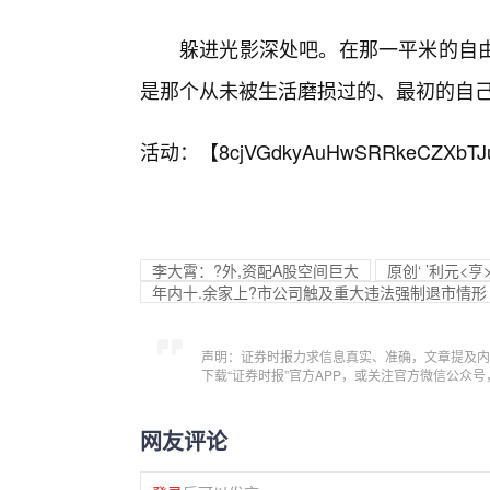
躲进光影深处吧。在那一平米的自
是那个从未被生活磨损过的、最初的自
活动：【
8cjVGdkyAuHwSRRkeCZXbTJ
李大霄：?外,资配A股空间巨大
原创‘ ’利元<
年内十.余家上?市公司触及重大违法强制退市情形
声明：证券时报力求信息真实、准确，文章提及内
下载“证券时报”官方APP，或关注官方微信公众
网友评论